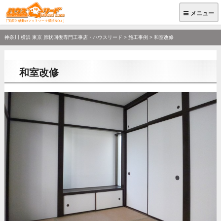
メニュー
神奈川 横浜 東京 原状回復専門工事店・ハウスリード
>
施工事例
>
和室改修
和室改修