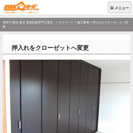
メニュー
神奈川 横浜 東京 原状回復専門工事店・ハウスリード
>
施工事例
>
押入れをクローゼットへ変
更
押入れをクローゼットへ変更